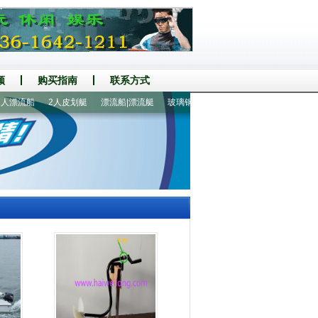
频
购买指南
联系方式
漂流船
2人皮划艇
漂流船|漂流艇
玻璃钢底壳充气船艇
380铝地板7人橡皮