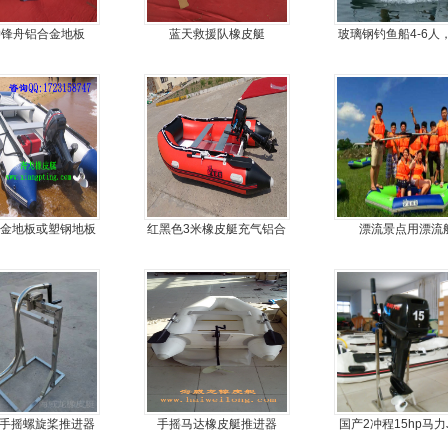
冲锋舟铝合金地板
蓝天救援队橡皮艇
玻璃钢钓鱼船4-6人
钢快艇冲锋舟钓鱼
4.3米前操
合金地板或塑钢地板
红黑色3米橡皮艇充气铝合
漂流景点用漂流
挂机橡皮艇，冲锋
金地板
舟，动力艇
1款手摇螺旋桨推进器
手摇马达橡皮艇推进器
国产2冲程15hp马力