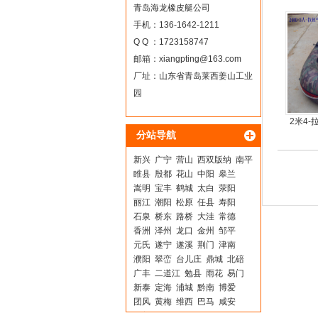
青岛海龙橡皮艇公司
手机：136-1642-1211
Q Q ：1723158747
邮箱：
xiangpting@163.com
厂址：山东省青岛莱西姜山工业
园
2米4
分站导航
新兴
广宁
营山
西双版纳
南平
睢县
殷都
花山
中阳
皋兰
嵩明
宝丰
鹤城
太白
荥阳
丽江
潮阳
松原
任县
寿阳
石泉
桥东
路桥
大洼
常德
香洲
泽州
龙口
金州
邹平
元氏
遂宁
遂溪
荆门
津南
濮阳
翠峦
台儿庄
鼎城
北碚
广丰
二道江
勉县
雨花
易门
新泰
定海
浦城
黔南
博爱
团风
黄梅
维西
巴马
咸安
嘉善
峨山
怀来
眉山
沙河