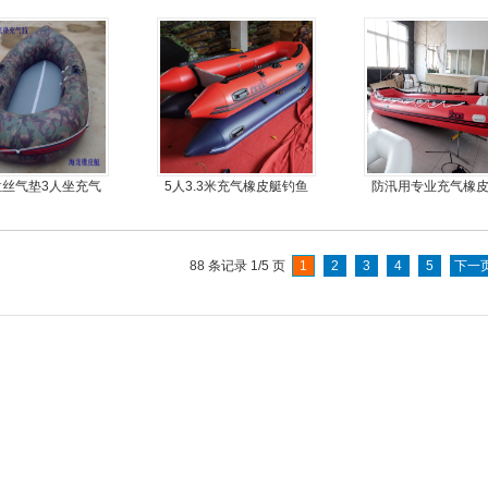
外机
-拉丝气垫3人坐充气
5人3.3米充气橡皮艇钓鱼
防汛用专业充气橡
钓鱼船
船
合金地板冲锋
88 条记录 1/5 页
1
2
3
4
5
下一