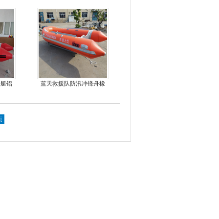
马力船外机
皮艇铝
蓝天救援队防汛冲锋舟橡
舟
皮船艇
页