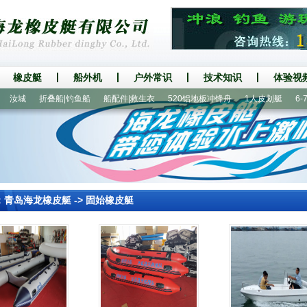
橡皮艇
船外机
户外常识
技术知识
体验视
汝城
折叠船|钓鱼船
船配件|救生衣
520铝地板冲锋舟
1人皮划艇
6-7人
：
青岛海龙橡皮艇
->
固始橡皮艇