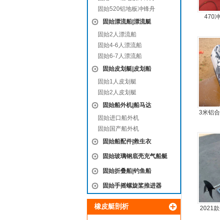
固始520铝地板冲锋舟
470
固始漂流船|漂流艇
固始2人漂流船
固始4-6人漂流船
固始6-7人漂流船
固始皮划艇|皮划船
固始1人皮划艇
固始2人皮划艇
固始船外机|船马达
3米铝
固始进口船外机
5人可
固始国产船外机
固始船配件|救生衣
固始玻璃钢底壳充气船艇
固始折叠船|钓鱼船
固始手摇螺旋桨推进器
橡皮艇剖析
202