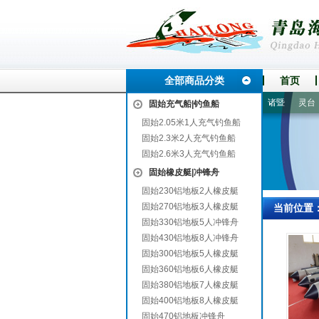
全部商品分类
首页
和龙
独山
玛曲
福鼎
双台子
璧山
丘北
延安
诸暨
灵台
固始充气船|钓鱼船
固始2.05米1人充气钓鱼船
固始2.3米2人充气钓鱼船
固始2.6米3人充气钓鱼船
固始橡皮艇|冲锋舟
固始230铝地板2人橡皮艇
固始270铝地板3人橡皮艇
当前位置
固始330铝地板5人冲锋舟
固始430铝地板8人冲锋舟
固始300铝地板5人橡皮艇
固始360铝地板6人橡皮艇
固始380铝地板7人橡皮艇
固始400铝地板8人橡皮艇
固始470铝地板冲锋舟