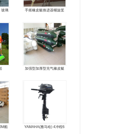
，玻璃
手摇橡皮艇推进器螺旋桨
娱乐艇
手摇马达钓鱼船推进器
船
加强型加厚型充气橡皮艇
JM船
YAMAHA(雅马哈) 4冲程6