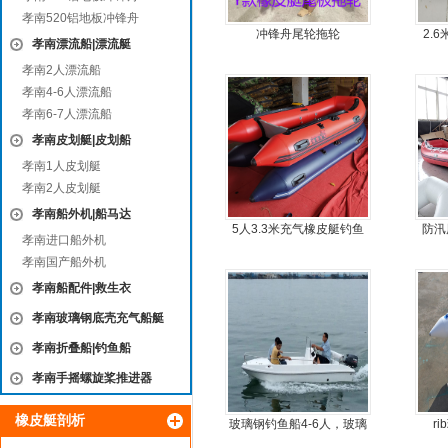
孝南520铝地板冲锋舟
冲锋舟尾轮拖轮
2.
孝南漂流船|漂流艇
孝南2人漂流船
孝南4-6人漂流船
孝南6-7人漂流船
孝南皮划艇|皮划船
孝南1人皮划艇
孝南2人皮划艇
孝南船外机|船马达
5人3.3米充气橡皮艇钓鱼
防汛
孝南进口船外机
船
孝南国产船外机
孝南船配件|救生衣
孝南玻璃钢底壳充气船艇
孝南折叠船|钓鱼船
孝南手摇螺旋桨推进器
橡皮艇剖析
玻璃钢钓鱼船4-6人，玻璃
r