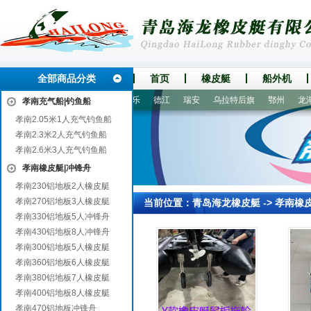
全部商品分类
首页
橡皮艇
船外机
巴州
原平
南山
洛南
长乐
德江
瑞安
乌拉特后旗
鄂州
龙湖
孝南充气船|钓鱼船
孝南2.05米1人充气钓鱼船
孝南2.3米2人充气钓鱼船
孝南2.6米3人充气钓鱼船
孝南橡皮艇|冲锋舟
孝南230铝地板2人橡皮艇
孝南270铝地板3人橡皮艇
当前位置：
青岛海龙橡皮艇
->
孝南橡
孝南330铝地板5人冲锋舟
孝南430铝地板8人冲锋舟
孝南300铝地板5人橡皮艇
孝南360铝地板6人橡皮艇
孝南380铝地板7人橡皮艇
孝南400铝地板8人橡皮艇
孝南470铝地板冲锋舟