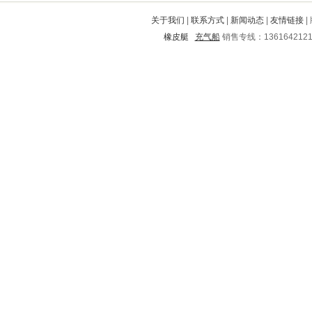
兴安
猇亭
龙山
九龙
丹阳
关于我们
|
联系方式
|
新闻动态
|
友情链接
|
昆都仑
二连浩特
云安
大竹
橡皮艇
充气船
销售专线：136164212
平川
金城江
尚志
宁陕
肃北
城北
曲麻莱
源城
象山
宣化
南县
新密
马尔康
紫云
市中
渭城
故城
新罗
宣州
攀枝花
华阴
萝北
广宗
连云港
介休
阳朔
太平
红山
平原
靖远
册亨
江门
宁晋
西湖
铁西
南漳
汶上
阜南
定边
徐水
德州
六安
逊克
临清
庄河
通化
丰镇
乌拉特前旗
集贤
岚山
江东
阳曲
甘洛
绿春
新乡
肥城
门源
连平
东河
房县
垣曲
招远
北道
饶河
红花岗
鼓楼
延平
辽阳
石狮
霍山
平顶山
兴县
安源
翁源
沿滩
荥经
许昌
阳东
绥江
克东
岳阳楼
防城
李沧
保德
安平
六合
高邑
八步
九江
平潭
郯城
桦甸
宝兴
木兰
勃利
安居
富拉尔基
七台河