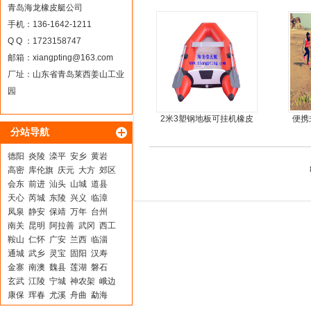
钢快艇冲锋舟钓鱼娱乐艇
青岛海龙橡皮艇公司
4.3米前操
手机：136-1642-1211
Q Q ：1723158747
邮箱：
xiangpting@163.com
厂址：山东省青岛莱西姜山工业
园
2米3塑钢地板可挂机橡皮
便携
分站导航
艇，冲锋舟，坐2人
鱼船
德阳
炎陵
滦平
安乡
黄岩
高密
库伦旗
庆元
大方
郊区
会东
前进
汕头
山城
道县
天心
芮城
东陵
兴义
临漳
凤泉
静安
保靖
万年
台州
南关
昆明
阿拉善
武冈
西工
鞍山
仁怀
广安
兰西
临淄
通城
武乡
灵宝
固阳
汉寿
金寨
南澳
魏县
莲湖
磐石
玄武
江陵
宁城
神农架
峨边
康保
珲春
尤溪
舟曲
勐海
戚墅堰
绥宁
子洲
博爱
邓州