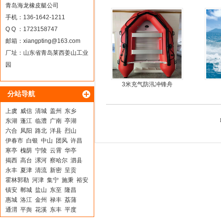
丝气垫魔毯
动力
青岛海龙橡皮艇公司
手机：136-1642-1211
Q Q ：1723158747
邮箱：
xiangpting@163.com
厂址：山东省青岛莱西姜山工业
园
3米充气防汛冲锋舟
分站导航
上虞
威信
清城
盖州
东乡
东湖
蓬江
临澧
广南
亭湖
六合
凤阳
路北
洋县
烈山
伊春市
白银
中山
团风
许昌
寒亭
槐荫
宁陵
云霄
华亭
揭西
高台
漯河
察哈尔
泗县
永丰
夏津
清流
新密
呈贡
霍林郭勒
河津
集宁
施秉
裕安
镇安
郸城
盐山
东至
隆昌
惠城
洛江
金州
禄丰
荔蒲
通渭
平舆
花溪
东丰
平度
石楼
围场满族蒙古族自治县