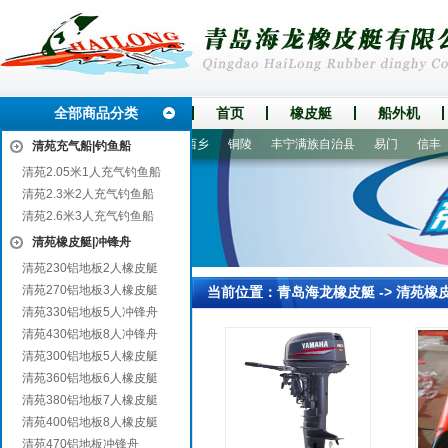
全部商品分类
首页
橡皮艇
船外机
千山
子长
信宜
丹东
西乡
铜陵
丰宁满族自治县
易门
信丰
清苑充气船|钓鱼船
清苑2.05米1人充气钓鱼船
清苑2.3米2人充气钓鱼船
清苑2.6米3人充气钓鱼船
清苑橡皮艇|冲锋舟
清苑230铝地板2人橡皮艇
清苑270铝地板3人橡皮艇
当前位置：
青岛海龙橡皮艇
->
清苑橡
清苑330铝地板5人冲锋舟
清苑430铝地板8人冲锋舟
清苑300铝地板5人橡皮艇
清苑360铝地板6人橡皮艇
清苑380铝地板7人橡皮艇
清苑400铝地板8人橡皮艇
清苑470铝地板冲锋舟