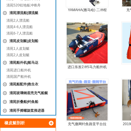
清苑520铝地板冲锋舟
YAMAHA(雅马哈) 二冲程
充
清苑漂流船|漂流艇
30马力船外机
清苑2人漂流船
清苑4-6人漂流船
清苑6-7人漂流船
清苑皮划艇|皮划船
清苑1人皮划艇
清苑2人皮划艇
清苑船外机|船马达
进口东发2冲5马力船外机
清苑进口船外机
推进器螺旋桨
清苑国产船外机
清苑船配件|救生衣
清苑玻璃钢底壳充气船艇
清苑折叠船|钓鱼船
清苑手摇螺旋桨推进器
橡皮艇剖析
充气撒网钓鱼路亚平台拉
20