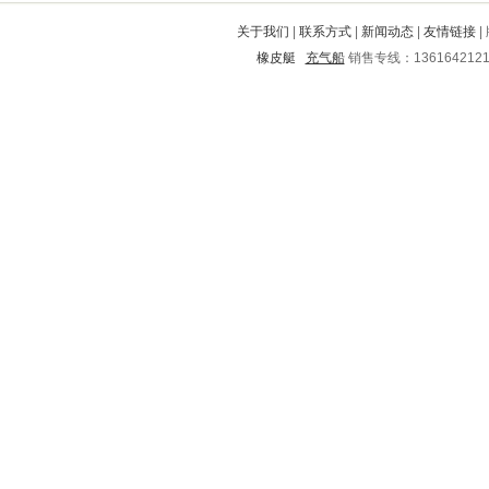
扶沟
克什克腾旗
云浮
鹤岗
关于我们
|
联系方式
|
新闻动态
|
友情链接
|
陕县
红岗
平昌
临沂
蒲城
橡皮艇
充气船
销售专线：136164212
九台
三穗
河西
呼伦贝尔
平桥
当涂
运河
惠水
美兰
商都
红花岗
沧源
西塞山
湟中
遂平
深泽
苍南
梁河
蒸湘
安国
元氏
西宁
柘荣
嵊州
新乡
蔡甸
陵水
栾川
蒙城
海兴
海丰
细河
苍梧
龙潭
灵宝
夏县
莆田
江安
阜新
莒县
乌海
新城
瑞金
蚌埠
武鸣
平原
凤县
婺源
定南
广州
渠县
博山
石景山
吕梁
资阳
贵南
阳明
山阴
三都
茂南
洪泽
泗洪
荥阳
永兴
长汀
河源
义乌
荥经
蓬溪
鹿泉
徐水
涉县
沅陵
苍溪
定边
五华
曾都
秦都
桥东
舟曲
罗江
彝良
浦江
台安
淇县
黄梅
仓山
吴江
茂名
松潘
景洪
宣恩
锡林浩特
华安
博白
鼓楼
泰宁
桓仁
海林
盐田