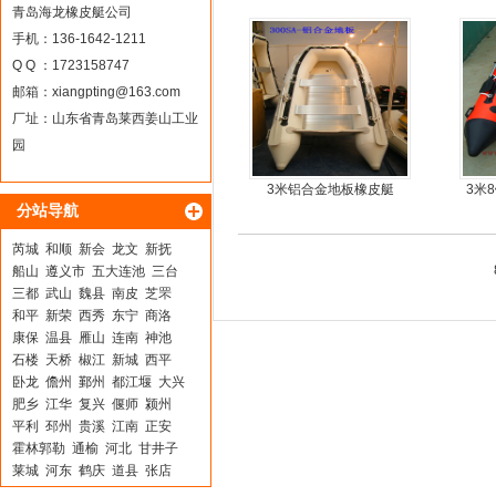
青岛海龙橡皮艇公司
手机：136-1642-1211
Q Q ：1723158747
邮箱：
xiangpting@163.com
厂址：山东省青岛莱西姜山工业
园
3米铝合金地板橡皮艇
3米
分站导航
芮城
和顺
新会
龙文
新抚
船山
遵义市
五大连池
三台
三都
武山
魏县
南皮
芝罘
和平
新荣
西秀
东宁
商洛
康保
温县
雁山
连南
神池
石楼
天桥
椒江
新城
西平
卧龙
儋州
鄞州
都江堰
大兴
肥乡
江华
复兴
偃师
颍州
平利
邳州
贵溪
江南
正安
霍林郭勒
通榆
河北
甘井子
莱城
河东
鹤庆
道县
张店
乐陵
崇义
汉阳
李沧
漳县