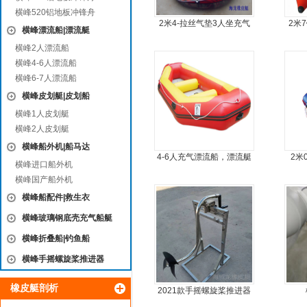
横峰520铝地板冲锋舟
2米4-拉丝气垫3人坐充气
2米
横峰漂流船|漂流艇
钓鱼船
横峰2人漂流船
横峰4-6人漂流船
横峰6-7人漂流船
横峰皮划艇|皮划船
横峰1人皮划艇
横峰2人皮划艇
横峰船外机|船马达
4-6人充气漂流船，漂流艇
2米
横峰进口船外机
横峰国产船外机
横峰船配件|救生衣
横峰玻璃钢底壳充气船艇
横峰折叠船|钓鱼船
横峰手摇螺旋桨推进器
橡皮艇剖析
2021款手摇螺旋桨推进器