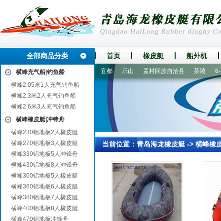
全部商品分类
首页
橡皮艇
船外机
金川
庐江
江华
卓尼
宜都
乐山
孟村回族自治县
茶陵
6-7
横峰充气船|钓鱼船
横峰2.05米1人充气钓鱼船
横峰2.3米2人充气钓鱼船
横峰2.6米3人充气钓鱼船
横峰橡皮艇|冲锋舟
横峰230铝地板2人橡皮艇
横峰270铝地板3人橡皮艇
当前位置：
青岛海龙橡皮艇
->
横峰橡
横峰330铝地板5人冲锋舟
横峰430铝地板8人冲锋舟
横峰300铝地板5人橡皮艇
横峰360铝地板6人橡皮艇
横峰380铝地板7人橡皮艇
横峰400铝地板8人橡皮艇
横峰470铝地板冲锋舟