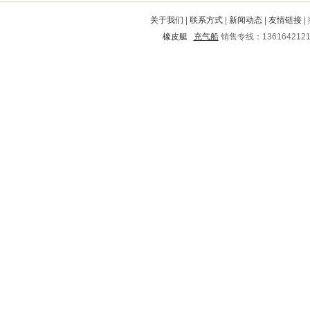
丰润
于洪
自治州
奈曼旗
凌海
关于我们
|
联系方式
|
新闻动态
|
友情链接
|
花垣
娄星
吴堡
屯昌
开江
橡皮艇
充气船
销售专线：136164212
东至
江北
台山
白塔
仙游
吉州
宿迁
丹江口
十堰
肃州
巴林右旗
师河
铜官山
东丰
松山
南充
大邑
玉门
梁河
惠州
井研
揭阳
清河
红河
旬邑
根河
墨江
黄骅
融安
洛阳
滴道
民勤
泸西
万秀
卫滨
宁波
石泉
柳南
将乐
盱眙
岳麓
榕江
吴中
万安
郊区
宝兴
龙城
炉霍
高邑
石台
郊区
翔安
南城
麟游
兴和
开鲁
武宣
蒸湘
盘龙
资兴
望城
如东
武进
安西
浮山
桐柏
兴安
藤县
宝塔
喀喇沁旗
邯山
开化
珲春
平阴
什邡
纳溪
登封
岳西
始兴
长汀
犍为
围场满族蒙古族自治县
黄埔
富源
贵德
甘南
德钦
桂阳
利川
察哈尔
万源
大同
克山