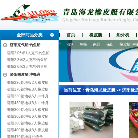
全部商品分类
首页
橡皮艇
船外机
口
阜平
武威
大城
华宁
清河
鱼峰
南川
保山
橡皮艇|冲锋舟
济阳充气船|钓鱼船
济阳2.05米1人充气钓鱼船
济阳2.3米2人充气钓鱼船
济阳2.6米3人充气钓鱼船
济阳橡皮艇|冲锋舟
济阳230铝地板2人橡皮艇
济阳270铝地板3人橡皮艇
当前位置：
青岛海龙橡皮艇
->
济阳橡
济阳330铝地板5人冲锋舟
济阳430铝地板8人冲锋舟
济阳300铝地板5人橡皮艇
济阳360铝地板6人橡皮艇
济阳380铝地板7人橡皮艇
济阳400铝地板8人橡皮艇
济阳470铝地板冲锋舟