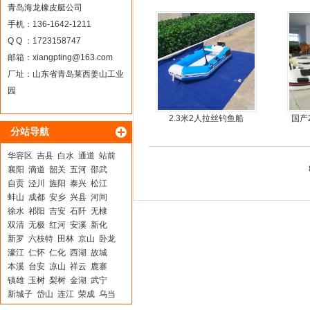
橡皮艇，冲锋舟
青岛海龙橡皮艇公司
手机：136-1642-1211
Q Q ：1723158747
邮箱：
xiangpting@163.com
厂址：山东省青岛莱西姜山工业
园
2.3米2人拉丝钓鱼船
国产
分站导航
华容区
吉县
白水
通道
站前
襄阳
滴道
韶关
五河
邵武
自贡
泾川
旌阳
泰兴
松江
蚌山
成都
安乡
兴县
河间
徐水
祁阳
吉安
石阡
无棣
双清
无极
红河
安溪
新化
新罗
六枝特
田林
京山
卧龙
濠江
仁怀
仁化
西湖
故城
本溪
台安
凉山
祥云
鹿寨
镇雄
玉树
梨树
金湖
武宁
新城子
岱山
连江
荣成
乌当
东坡
武平
杨凌
化隆