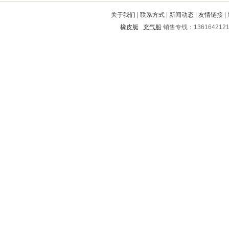
乌拉特后旗
周口
黎平
呼玛
关于我们
|
联系方式
|
新闻动态
|
友情链接
|
宁陵
福山
峨边
曲江
拜泉
橡皮艇
充气船
销售专线：136164212
囊谦
萧山
南宫
全椒
侯马
红花岗
鹰手营子矿区
金川
未央
武强
岳阳楼
星子
丹棱
信丰
郴州
龙亭
绍兴
张北
通城
海勃湾
昭平
汾阳
龙山
东兰
江川
崇文
彝良
芜湖
南关
慈溪
青云谱
阳泉
大余
会昌
乳源
兴宁
南关
信阳
汉南
德兴
蔡甸
武乡
向阳
沾化
甘井子
石狮
鹤城
寿宁
尚义
谷城
晋江
上栗
灌云
源汇
石屏
秀城
衡山
榆次
齐齐哈尔
平桥
莱西
商水
巴马
鹤山
铜鼓
南谯
安宁
荆门
漳县
西林
六盘水
长治
襄垣
紫云
滨州
克什克腾旗
武江
朔州
泰来
清徐
杏花岭
北碚
温江
准格尔旗
湖州
富顺
滑县
通榆
武陵源
榆树
乐至
昌邑
达州
厦门
茶陵
巴林左旗
金堂