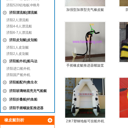
济阳520铝地板冲锋舟
加强型加厚型充气橡皮艇
济阳漂流船|漂流艇
济阳2人漂流船
济阳4-6人漂流船
济阳6-7人漂流船
济阳皮划艇|皮划船
济阳1人皮划艇
济阳2人皮划艇
济阳船外机|船马达
手摇橡皮艇推进器螺旋桨
济阳进口船外机
手摇马达钓鱼船推进器
济阳国产船外机
济阳船配件|救生衣
济阳玻璃钢底壳充气船艇
济阳折叠船|钓鱼船
济阳手摇螺旋桨推进器
橡皮艇剖析
2米7塑钢地板可挂船外机