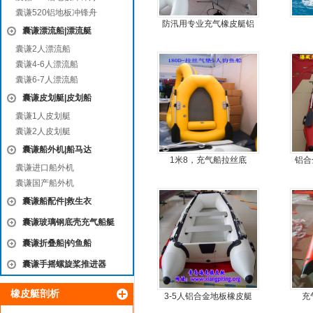
囊谦520铝地板冲锋舟
防汛用专业充气橡皮艇铝
囊谦漂流船|漂流艇
合金地板冲锋舟
囊谦2人漂流船
囊谦4-6人漂流船
囊谦6-7人漂流船
囊谦皮划艇|皮划船
囊谦1人皮划艇
囊谦2人皮划艇
囊谦船外机|船马达
1米8，充气船拉丝底
铝合
囊谦进口船外机
囊谦国产船外机
囊谦船配件|救生衣
囊谦玻璃钢底壳充气船艇
囊谦折叠船|钓鱼船
囊谦手摇螺旋桨推进器
橡皮艇剖析
3-5人铝合金地板橡皮艇
充