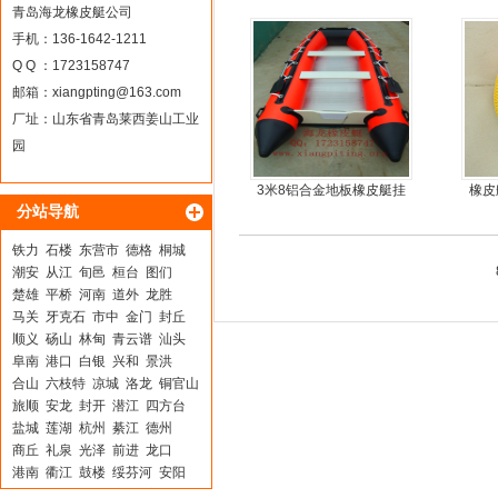
青岛海龙橡皮艇公司
手机：136-1642-1211
Q Q ：1723158747
邮箱：
xiangpting@163.com
厂址：山东省青岛莱西姜山工业
园
3米8铝合金地板橡皮艇挂
橡皮
分站导航
机艇动力艇
铁力
石楼
东营市
德格
桐城
潮安
从江
旬邑
桓台
图们
楚雄
平桥
河南
道外
龙胜
马关
牙克石
市中
金门
封丘
顺义
砀山
林甸
青云谱
汕头
阜南
港口
白银
兴和
景洪
合山
六枝特
凉城
洛龙
铜官山
旅顺
安龙
封开
潜江
四方台
盐城
莲湖
杭州
綦江
德州
商丘
礼泉
光泽
前进
龙口
港南
衢江
鼓楼
绥芬河
安阳
下关
古田
和顺
坊子
察哈尔