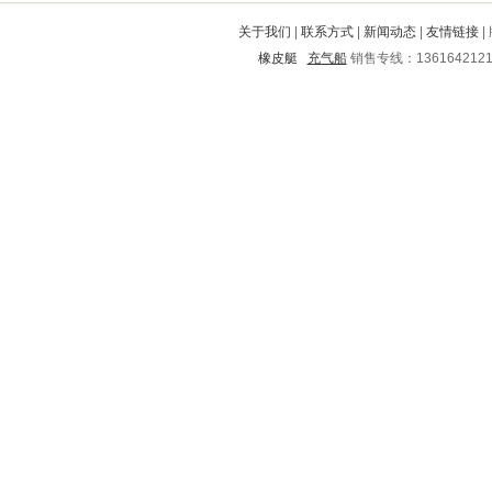
六盘水
蒙阴
广宗
长洲
通海
关于我们
|
联系方式
|
新闻动态
|
友情链接
|
山阳
莆田
西畴
苍梧
夏县
橡皮艇
充气船
销售专线：136164212
磁县
绥宁
卓尼
榕城
崇左
湾里
丛台
凤翔
覃塘
翠屏
吉县
北海
文峰
宁城
洪雅
莲都
钦北
香格里拉
廊坊
魏都
邵东
七星
舟山
建华
阜新
延庆
威县
洪山
绍兴
掇刀
银州
屏山
海兴
深泽
沙洋
包河
余杭
穆棱
兴城
沧县
郎溪
深圳
普格
晋中
滦南
曹县
斗门
莱城
苏家屯
马尔康
广安
南岔
铁岭
盱眙
淳安
开平
新乡
市中
娄星
清河
孟津
晋安
牡丹江
八公山
汾阳
邙山
尖扎
历城
沈河
召陵
武陵源
罗甸
广昌
玉屏
大厂回族自治县
中阳
肇源
南乐
北戴河
十堰
让胡路
慈利
汤旺河
万安
安定
双流
马山
叙永
湟中
王益
亳州
元江
广德
华宁
金水
江门
余姚