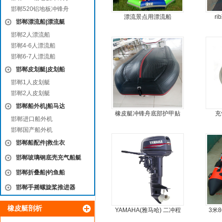
邯郸520铝地板冲锋舟
漂流景点用漂流船
r
邯郸漂流船|漂流艇
邯郸2人漂流船
邯郸4-6人漂流船
邯郸6-7人漂流船
邯郸皮划艇|皮划船
邯郸1人皮划艇
邯郸2人皮划艇
邯郸船外机|船马达
橡皮艇冲锋舟底部护甲贴
充
邯郸进口船外机
耐磨护皮装甲
邯郸国产船外机
邯郸船配件|救生衣
邯郸玻璃钢底壳充气船艇
邯郸折叠船|钓鱼船
邯郸手摇螺旋桨推进器
橡皮艇剖析
YAMAHA(雅马哈) 二冲程
3米