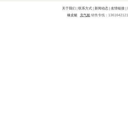
鼓楼
雨花台
南安
下陆
治多
关于我们
|
联系方式
|
新闻动态
|
友情链接
|
渭滨
准格尔旗
保靖
昌宁
富锦
橡皮艇
充气船
销售专线：136164212
华亭
安塞
玉龙
布拖
象山
涉县
灵山
姜堰
格尔木
拜泉
黄平
襄城
鹤城
马村
槐荫
浦城
临西
六盘水
丽江
两当
金沙
普洱
新乡
高密
辽阳
团风
漳浦
包头
北关
城步
云梦
昭通
惠城
彝良
广汉
藤县
龙岗
锡山
黄陵
江夏
应县
莱州
郊区
富民
宜春
富平
宁强
金平
绿春
梅州
锦州
汾阳
颍州
达拉特旗
定襄
双辽
广饶
通化
南丰
矿区
北川
利川
昌江
青龙满族自治县
宣州
双流
长子
海林
保定
巨野
上饶
溪湖
普定
平乡
沂南
武邑
灵璧
枣阳
黟县
寻乌
惠来
鸠江
越秀
武汉
奈曼旗
召陵
宁远
通道
红河
讷河
长清
广平
六合
月湖
涿州
蛟河