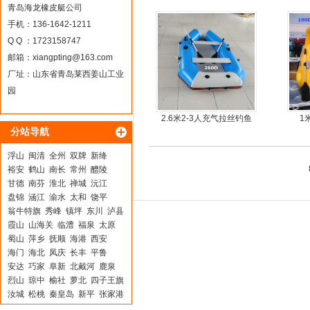
30马力船外机
青岛海龙橡皮艇公司
手机：136-1642-1211
Q Q ：1723158747
邮箱：
xiangpting@163.com
厂址：山东省青岛莱西姜山工业
园
2.6米2-3人充气拉丝钓鱼
1
分站导航
船
浮山
闽清
全州
双牌
新绛
裕安
鹤山
南长
常州
醴陵
甘德
南芬
淮北
禅城
沅江
盘锦
涵江
渝水
太和
饶平
翁牛特旗
秀峰
镇坪
东川
泸县
霞山
山海关
临澧
福泉
太原
蜀山
萍乡
抚顺
海港
西安
海门
海北
凤庆
长丰
平鲁
安达
巧家
阜新
北戴河
鹿泉
烈山
琼中
榆社
萝北
四子王旗
汝城
松桃
秦皇岛
新平
张家港
宣化
万载
泰来
容县
平潭