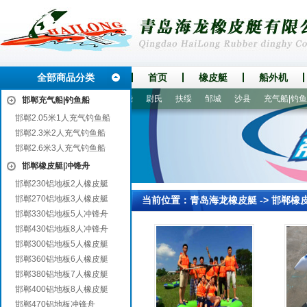
全部商品分类
首页
橡皮艇
船外机
城
藤县
始兴
爱辉
广饶
尉氏
扶绥
邹城
沙县
充气船|钓鱼船
邯郸充气船|钓鱼船
邯郸2.05米1人充气钓鱼船
邯郸2.3米2人充气钓鱼船
邯郸2.6米3人充气钓鱼船
邯郸橡皮艇|冲锋舟
邯郸230铝地板2人橡皮艇
邯郸270铝地板3人橡皮艇
当前位置：
青岛海龙橡皮艇
->
邯郸橡
邯郸330铝地板5人冲锋舟
邯郸430铝地板8人冲锋舟
邯郸300铝地板5人橡皮艇
邯郸360铝地板6人橡皮艇
邯郸380铝地板7人橡皮艇
邯郸400铝地板8人橡皮艇
邯郸470铝地板冲锋舟