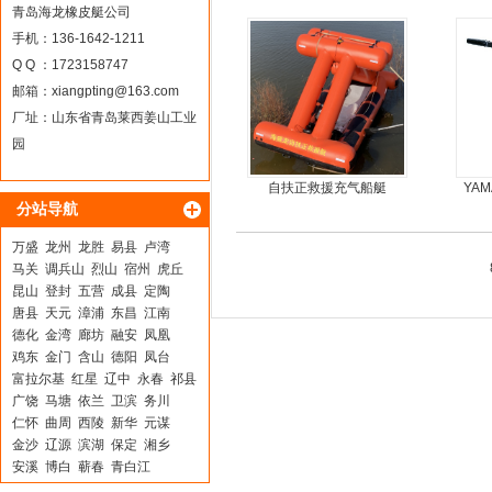
冲锋舟发泡船塑料船8人动
青岛海龙橡皮艇公司
力艇
手机：136-1642-1211
Q Q ：1723158747
邮箱：
xiangpting@163.com
厂址：山东省青岛莱西姜山工业
园
自扶正救援充气船艇
YA
分站导航
万盛
龙州
龙胜
易县
卢湾
马关
调兵山
烈山
宿州
虎丘
昆山
登封
五营
成县
定陶
唐县
天元
漳浦
东昌
江南
德化
金湾
廊坊
融安
凤凰
鸡东
金门
含山
德阳
凤台
富拉尔基
红星
辽中
永春
祁县
广饶
马塘
依兰
卫滨
务川
仁怀
曲周
西陵
新华
元谋
金沙
辽源
滨湖
保定
湘乡
安溪
博白
蕲春
青白江
大厂回族自治县
汉寿
上林