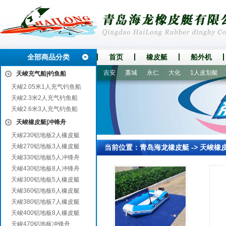
全部商品分类
首页
橡皮艇
船外机
云县
临汾
临清
集安
吉安
藁城
永仁
大化
1人皮划艇
2
天峻充气船|钓鱼船
天峻2.05米1人充气钓鱼船
天峻2.3米2人充气钓鱼船
天峻2.6米3人充气钓鱼船
天峻橡皮艇|冲锋舟
天峻230铝地板2人橡皮艇
天峻270铝地板3人橡皮艇
当前位置：
青岛海龙橡皮艇
->
天峻橡
天峻330铝地板5人冲锋舟
天峻430铝地板8人冲锋舟
天峻300铝地板5人橡皮艇
天峻360铝地板6人橡皮艇
天峻380铝地板7人橡皮艇
天峻400铝地板8人橡皮艇
天峻470铝地板冲锋舟