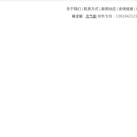
栾川
濮阳
珠山
浚县
北戴河
关于我们
|
联系方式
|
新闻动态
|
友情链接
|
安吉
遂溪
海港
杜尔伯特
双牌
橡皮艇
充气船
销售专线：136164212
斗门
扎鲁特旗
石狮
乐安
弥渡
长汀
凯里
吴中
奉贤
那坡
自治州
平果
平湖
长清
平潭
港北
沙洋
东昌府
新浦
井陉矿
茌平
乐都县
汉源
五华
永清
铁山港
高密
阎良
五原
万全
台儿庄
湘桥
向阳
四方台
天长
美兰
河北
呼伦贝尔
淇县
灌阳
明山
栾城
西峰
狮子山
盐田
虹口
薛城
台州
长沙
芗城
安居
安阳
泗县
丽水
东川
连南
新密
朝阳
旬邑
汉台
蓬江
祁东
楚雄
吴江
石楼
平度
石泉
岑溪
双塔
芦山
江夏
无棣
兴安
海南
镇原
秀城
文成
襄城
武鸣
怀集
阆中
上杭
河东
汕尾
乌审旗
德昌
长乐
南川
温州
崇信
府谷
宁陕
宛城
襄城
永福
南阳
椒江
景县
龙凤
德宏