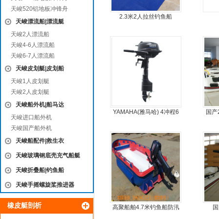
天峻520铝地板冲锋舟
2.3米2人拉丝钓鱼船
天峻漂流船|漂流艇
天峻2人漂流船
天峻4-6人漂流船
天峻6-7人漂流船
天峻皮划艇|皮划船
天峻1人皮划艇
天峻2人皮划艇
天峻船外机|船马达
YAMAHA(雅马哈) 4冲程6
国产
天峻进口船外机
马力船外机
天峻国产船外机
天峻船配件|救生衣
天峻玻璃钢底壳充气船艇
天峻折叠船|钓鱼船
天峻手摇螺旋桨推进器
橡皮艇剖析
高聚船舶4.7米钓鱼船防汛
国