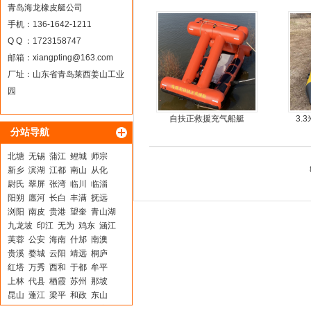
外机
青岛海龙橡皮艇公司
手机：136-1642-1211
Q Q ：1723158747
邮箱：
xiangpting@163.com
厂址：山东省青岛莱西姜山工业
园
自扶正救援充气船艇
3.
分站导航
北塘
无锡
蒲江
鲤城
师宗
新乡
滨湖
江都
南山
从化
尉氏
翠屏
张湾
临川
临淄
阳朔
廛河
长白
丰满
抚远
浏阳
南皮
贵港
望奎
青山湖
九龙坡
印江
无为
鸡东
涵江
芙蓉
公安
海南
什邡
南澳
贵溪
婺城
云阳
靖远
桐庐
红塔
万秀
西和
于都
牟平
上林
代县
栖霞
苏州
那坡
昆山
蓬江
梁平
和政
东山
芝罘
镇巴
理县
钟楼
振安