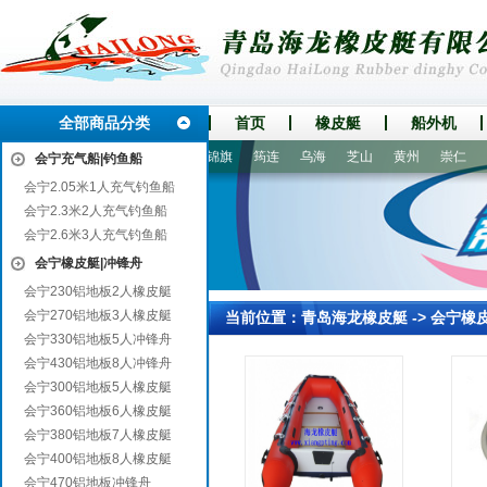
全部商品分类
首页
橡皮艇
船外机
栗坡
蓝田
居巢
政和
杭锦旗
筠连
乌海
芝山
黄州
崇仁
1
会宁充气船|钓鱼船
会宁2.05米1人充气钓鱼船
会宁2.3米2人充气钓鱼船
会宁2.6米3人充气钓鱼船
会宁橡皮艇|冲锋舟
会宁230铝地板2人橡皮艇
会宁270铝地板3人橡皮艇
当前位置：
青岛海龙橡皮艇
->
会宁橡
会宁330铝地板5人冲锋舟
会宁430铝地板8人冲锋舟
会宁300铝地板5人橡皮艇
会宁360铝地板6人橡皮艇
会宁380铝地板7人橡皮艇
会宁400铝地板8人橡皮艇
会宁470铝地板冲锋舟