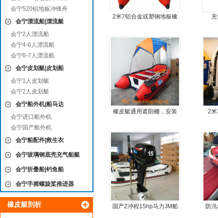
会宁520铝地板冲锋舟
2米7铝合金或塑钢地板橡
充
会宁漂流船|漂流艇
皮艇
会宁2人漂流船
会宁4-6人漂流船
会宁6-7人漂流船
会宁皮划艇|皮划船
会宁1人皮划艇
会宁2人皮划艇
会宁船外机|船马达
橡皮艇通用遮阳棚，安装
2
会宁进口船外机
简单方便，质量好，价格
会宁国产船外机
优
会宁船配件|救生衣
会宁玻璃钢底壳充气船艇
会宁折叠船|钓鱼船
会宁手摇螺旋桨推进器
橡皮艇剖析
国产2冲程15hp马力JM船
防汛