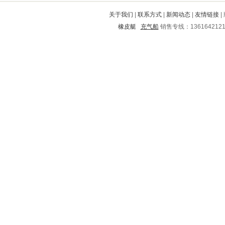
谯城
平谷
商都
临安
清徐
关于我们
|
联系方式
|
新闻动态
|
友情链接
|
江宁
肥城
兴城
湖滨
耀州
橡皮艇
充气船
销售专线：136164212
化州
镇原
阳山
宁南
伊金霍洛旗
理塘
抚顺
子洲
怀集
德安
浮山
潞西
东源
永嘉
怀仁
环县
宝山
东辽
巍山
阿坝
平潭
滨江
和顺
泸州
兴宁
上犹
杜集
江城
肥东
临漳
株洲市
南昌
资溪
大名
容城
袁州
峨眉山
罗平
偏关
义县
长洲
二道江
芗城
长丰
皋兰
同安
高唐
怒江
宁津
鲁甸
澄城
庐江
高邑
通城
市中
兴宁
滴道
辽源
正阳
马村
梨树
铁西
蕲春
开平
乌马河
肥西
西乡塘
江油
德令哈
永兴
溪湖
北川
忻城
崇州
巴林右旗
城关
延边
麟游
泰和
双阳
利川
禄劝
高州
铁东
通江
峄城
岑巩
雁山
南部
鹿寨
华亭
礼县
新民
武都
建阳
樊城
剑河
扶余