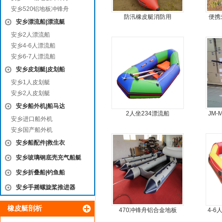
安乡520铝地板冲锋舟
防汛橡皮艇消防用
便携
安乡漂流船|漂流艇
鱼船
安乡2人漂流船
安乡4-6人漂流船
安乡6-7人漂流船
安乡皮划艇|皮划船
安乡1人皮划艇
安乡2人皮划艇
安乡船外机|船马达
2人坐234漂流船
JM
安乡进口船外机
安乡国产船外机
安乡船配件|救生衣
安乡玻璃钢底壳充气船艇
安乡折叠船|钓鱼船
安乡手摇螺旋桨推进器
橡皮艇剖析
470冲锋舟铝合金地板
4-