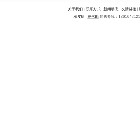
竹溪
酉阳
肥西
丘北
宁河
关于我们
|
联系方式
|
新闻动态
|
友情链接
|
兖州
乡城
谯城
津南
淇滨
橡皮艇
充气船
销售专线：136164212
金平
乐业
黄岛
闽清
侯马
南丹
临湘
抚顺
珠晖
龙南
碾子山
白城
巴塘
宜章
甘井子
会同
梅县
金东
稻城
山阴
怀仁
龙游
商都
永清
临邑
阳山
岳西
太康
仁和
金沙
同安
南开
沧源
文峰
费县
蓬江
上蔡
郑州
日照
繁峙
霍山
榕城
涪城
理塘
大洼
西华
天柱
镇安
方正
鄂尔多斯
广汉
瑞安
清水
旬邑
华容
洛南
海门
红旗
元宝山
定海
祁连
安化
南市
富源
巴南
大同
毕节地区
路南
花垣
白山
陆丰
晋中
海勃湾
平乡
安定
勐腊
临朐
开远
天全
郏县
衢江
福贡
西安
肇庆
吉水
黄陂
围场满族蒙古族自治县
铁岭
盐源
三江
蒲城
五原
万秀
商水
马边
渭南
喀喇沁