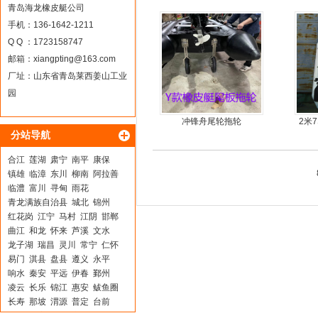
青岛海龙橡皮艇公司
手机：136-1642-1211
Q Q ：1723158747
邮箱：
xiangpting@163.com
厂址：山东省青岛莱西姜山工业
园
冲锋舟尾轮拖轮
2米
分站导航
合江
莲湖
肃宁
南平
康保
镇雄
临漳
东川
柳南
阿拉善
临澧
富川
寻甸
雨花
青龙满族自治县
城北
锦州
红花岗
江宁
马村
江阴
邯郸
曲江
和龙
怀来
芦溪
文水
龙子湖
瑞昌
灵川
常宁
仁怀
易门
淇县
盘县
遵义
永平
响水
秦安
平远
伊春
鄞州
凌云
长乐
锦江
惠安
鲅鱼圈
长寿
那坡
渭源
普定
台前
临武
振安
甘孜
市中
乌海