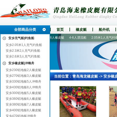
全部商品分类
首页
橡皮艇
船外机
60铝地板6人橡皮艇
400铝地板8人橡皮艇
4-6人漂流船
2.05米1人充气钓鱼船
安乡充气船|钓鱼船
安乡2.05米1人充气钓鱼船
安乡2.3米2人充气钓鱼船
安乡2.6米3人充气钓鱼船
安乡橡皮艇|冲锋舟
安乡230铝地板2人橡皮艇
安乡270铝地板3人橡皮艇
当前位置：
青岛海龙橡皮艇
->
安乡橡
安乡330铝地板5人冲锋舟
安乡430铝地板8人冲锋舟
安乡300铝地板5人橡皮艇
安乡360铝地板6人橡皮艇
安乡380铝地板7人橡皮艇
安乡400铝地板8人橡皮艇
安乡470铝地板冲锋舟