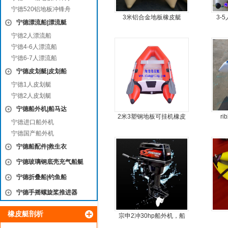
宁德520铝地板冲锋舟
3米铝合金地板橡皮艇
3-
宁德漂流船|漂流艇
宁德2人漂流船
宁德4-6人漂流船
宁德6-7人漂流船
宁德皮划艇|皮划船
宁德1人皮划艇
宁德2人皮划艇
宁德船外机|船马达
2米3塑钢地板可挂机橡皮
r
宁德进口船外机
艇，冲锋舟，坐2人
宁德国产船外机
宁德船配件|救生衣
宁德玻璃钢底壳充气船艇
宁德折叠船|钓鱼船
宁德手摇螺旋桨推进器
橡皮艇剖析
宗申2冲30hp船外机，船