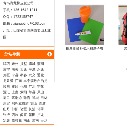
尾机，尾挂机，螺旋桨马
青岛海龙橡皮艇公司
达推进器
手机：136-1642-1211
Q Q ：1723158747
邮箱：
xiangpting@163.com
厂址：山东省青岛莱西姜山工业
园
橡皮艇修补胶水和皮子布
3
分站导航
料
鸡西
嵊州
拱墅
峄城
蒙阴
富宁
南关
太康
平潭
永康
郊区
宁县
蕲春
武义
通化
龙泉驿
江南
丰宁满族自治县
陵川
霍邱
化州
广水
宁化
源汇
上虞
紫阳
单县
凤山
周口
喀喇沁
珠海
通城
田林
康定
鄂托克前旗
邯山
青浦
山丹
邵阳
诸暨
长治
环翠
张掖
西峡
闻喜
莆田
卢龙
定襄
攀枝花
南山
肃南
云龙
梅列
京山
师宗
下城
平原