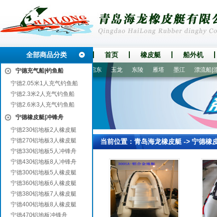
全部商品分类
首页
橡皮艇
船外机
綦江
达拉特旗
康乐
启东
玉龙
东陵
雁塔
墨江
漂流船|漂流
宁德充气船|钓鱼船
宁德2.05米1人充气钓鱼船
宁德2.3米2人充气钓鱼船
宁德2.6米3人充气钓鱼船
宁德橡皮艇|冲锋舟
宁德230铝地板2人橡皮艇
宁德270铝地板3人橡皮艇
当前位置：
青岛海龙橡皮艇
->
宁德橡
宁德330铝地板5人冲锋舟
宁德430铝地板8人冲锋舟
宁德300铝地板5人橡皮艇
宁德360铝地板6人橡皮艇
宁德380铝地板7人橡皮艇
宁德400铝地板8人橡皮艇
宁德470铝地板冲锋舟