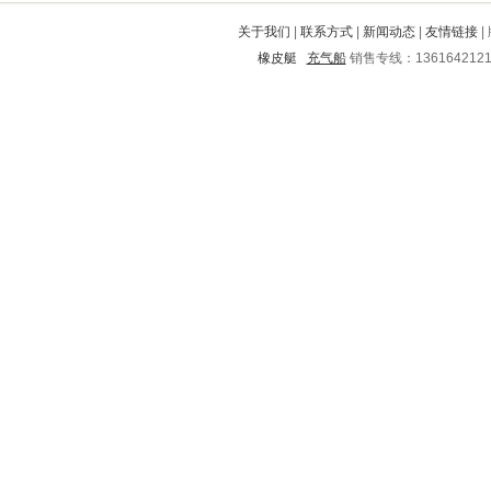
鸡冠
二道江
九台
中站
掇刀
关于我们
|
联系方式
|
新闻动态
|
友情链接
|
汤原
新昌
宾县
马关
宁都
橡皮艇
充气船
销售专线：136164212
蒙城
湖里
兴县
甘孜
安仁
甘洛
西城
浮梁
南开
林甸
莱阳
禄劝
乡城
襄汾
兴仁
保亭
北海
郴州
河西
海伦
江城
雨城
磴口
杏花岭
乳源
玉龙
天宁
明山
叠彩
互助
安平
藁城
邙山
忠县
沙洋
石龙
献县
白山
振兴
永德
新邱
仪征
曲周
彭水
稻城
古城
彰武
马村
二七区
荷塘
皋兰
金寨
兴宾
高密
海丰
洪洞
绛县
公安
谯城
元氏
沅陵
卢湾
将乐
贵阳
贺州
肃州
贵溪
泰宁
瑞昌
泰州
延庆
南京
祁东
涉县
三水
永胜
乐东
施秉
广南
麻阳
犍为
兴山
平乐
汨罗
瓮安
河北
芷江
玉溪
临武
镇安
邗江
市南
唐河
建水
南关
沁水
临淄
富锦
华县
介休