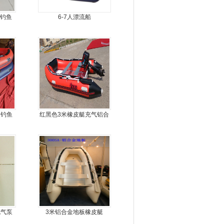
丝钓鱼
6-7人漂流船
艇钓鱼
红黑色3米橡皮艇充气铝合
金地板
充气泵
3米铝合金地板橡皮艇