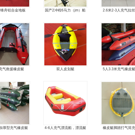
冲锋舟铝合金地板
国产2冲程6马力（jm）船
2.6米2-3人充气拉
外机
船
充气救援橡皮艇
双人皮划艇
5人3.3米充气橡皮
船
加厚型充气橡皮艇
4-6人充气漂流船，漂流艇
橡皮艇脚踏打气筒