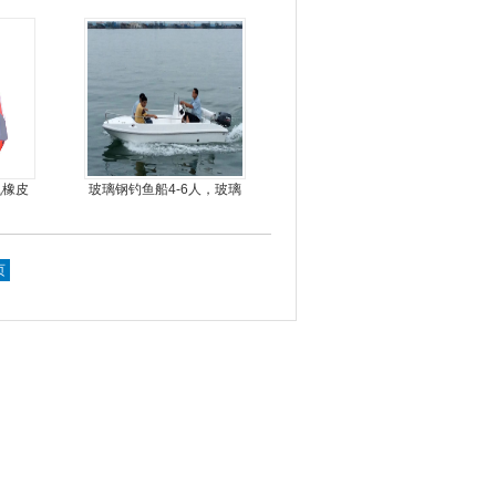
机橡皮
玻璃钢钓鱼船4-6人，玻璃
人
钢快艇冲锋舟钓鱼娱乐艇
4.3米前操
页