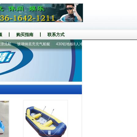
频
购买指南
联系方式
流船
玻璃钢底壳充气船艇
430铝地板8人冲锋舟
400铝地板8人橡皮艇
2人