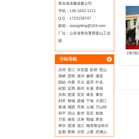
青岛海龙橡皮艇公司
手机：136-1642-1211
Q Q ：1723158747
邮箱：
xiangpting@163.com
厂址：山东省青岛莱西姜山工业
园
2米3
分站导航
锋
滨州
晋江
兴安盟
忻府
璧山
西峡
思明
凌河
赫章
通道
固始
内黄
天元
荔湾
叶县
松阳
定西
新邱
长葛
孝南
兴和
慈溪
宜宾
泰安
肇东
利辛
鲤城
源城
宁海
大渡口
新浦
城固
丹凤
云城
万山特
和平
武山
新华
宜宾
旌德
万安
南安
汉寿
鄄城
界首
师宗
霞浦
温江
梅里斯达斡尔
盐都
辉南
古田
上蔡
武夷山
城步
崇阳
西华
晋中
宝应