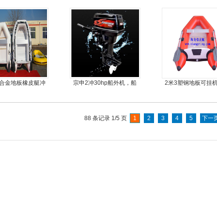
铝合金地板橡皮艇冲
宗申2冲30hp船外机，船
2米3塑钢地板可挂
舟充气艇钓鱼船
尾机，尾挂机，螺旋桨马
艇，冲锋舟，坐2
达推进器
88 条记录 1/5 页
1
2
3
4
5
下一