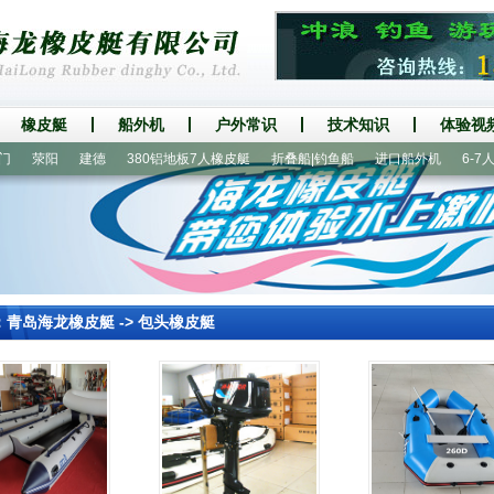
橡皮艇
船外机
户外常识
技术知识
体验视
荥阳
建德
380铝地板7人橡皮艇
折叠船|钓鱼船
进口船外机
6-7人漂
：
青岛海龙橡皮艇
->
包头橡皮艇