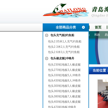
全部商品分类
首页
州
剑河
嵊泗
荔城
东洲
凌云
衡水
百色
宝山
和政
易门
包头充气船|钓鱼船
包头2.05米1人充气钓鱼船
包头2.3米2人充气钓鱼船
包头2.6米3人充气钓鱼船
包头橡皮艇|冲锋舟
包头230铝地板2人橡皮艇
包头270铝地板3人橡皮艇
当前位置
包头330铝地板5人冲锋舟
包头430铝地板8人冲锋舟
包头300铝地板5人橡皮艇
包头360铝地板6人橡皮艇
包头380铝地板7人橡皮艇
包头400铝地板8人橡皮艇
包头470铝地板冲锋舟