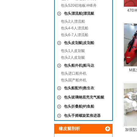
包头520铝地板冲锋舟
470
包头漂流船|漂流艇
包头2人漂流船
包头4-6人漂流船
包头6-7人漂流船
包头皮划艇|皮划船
包头1人皮划艇
包头2人皮划艇
包头船外机|船马达
M底
包头进口船外机
包头国产船外机
包头船配件|救生衣
包头玻璃钢底壳充气船艇
包头折叠船|钓鱼船
包头手摇螺旋桨推进器
橡皮艇剖析
加强型