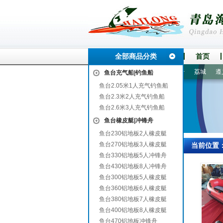
全部商品分类
首页
县
友好
江门
维西
周口
顺河
青秀
固安
江干
荔城
遵义市
鱼台充气船|钓鱼船
鱼台2.05米1人充气钓鱼船
鱼台2.3米2人充气钓鱼船
鱼台2.6米3人充气钓鱼船
鱼台橡皮艇|冲锋舟
鱼台230铝地板2人橡皮艇
鱼台270铝地板3人橡皮艇
当前位置
鱼台330铝地板5人冲锋舟
鱼台430铝地板8人冲锋舟
鱼台300铝地板5人橡皮艇
鱼台360铝地板6人橡皮艇
鱼台380铝地板7人橡皮艇
鱼台400铝地板8人橡皮艇
鱼台470铝地板冲锋舟