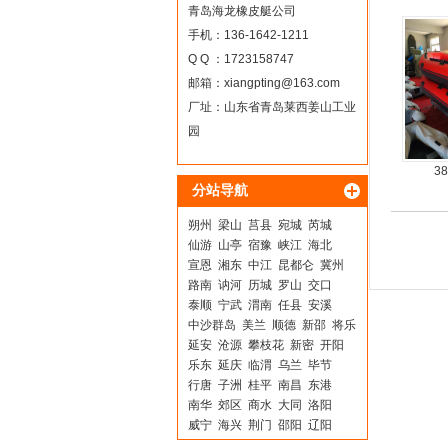
耐
青岛海龙橡皮艇公司
手机：136-1642-1211
Q Q ：1723158747
邮箱：
xiangpting@163.com
厂址：山东省青岛莱西姜山工业
园
3
分站导航
朔州
梁山
莒县
宛城
芮城
仙游
山亭
宿豫
峡江
海北
宣恩
湘东
中江
昆都仑
冀州
路南
讷河
历城
罗山
交口
泰顺
宁武
渭南
任县
安溪
中沙群岛
美兰
顺德
新邵
将乐
延安
沧源
攀枝花
新密
开阳
乐东
延庆
临渭
乌兰
毕节
行唐
子洲
桂平
南昌
东港
南华
郊区
商水
大同
洛阳
威宁
海兴
荆门
邵阳
辽阳
榆次
宣城
博白
西湖
雷波