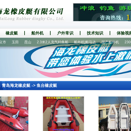
橡皮艇
船外机
户外常识
技术知识
体验视
玉田
昆山
2.3米2人充气钓鱼船
船外机|船马达
国产船外机
230铝
：
青岛海龙橡皮艇
->
鱼台橡皮艇