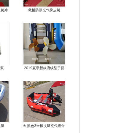
皮艇冲
救援防汛充气橡皮艇
船
气泵
2019夏季新款流线型手摇
动力螺旋桨推进器橡皮艇
专用
气艇
红黑色3米橡皮艇充气铝合