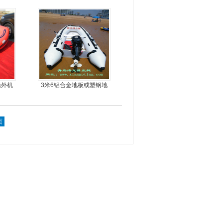
金地板
船外机
3米6铝合金地板或塑钢地
板6人可挂机橡皮艇，冲锋
舟，动力艇
页