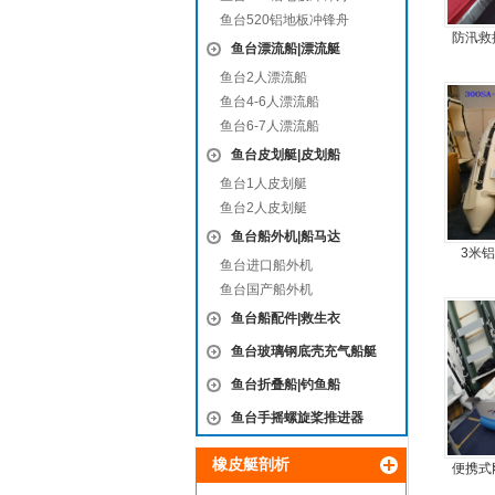
鱼台520铝地板冲锋舟
防汛救
鱼台漂流船|漂流艇
鱼台2人漂流船
鱼台4-6人漂流船
鱼台6-7人漂流船
鱼台皮划艇|皮划船
鱼台1人皮划艇
鱼台2人皮划艇
鱼台船外机|船马达
3米
鱼台进口船外机
鱼台国产船外机
鱼台船配件|救生衣
鱼台玻璃钢底壳充气船艇
鱼台折叠船|钓鱼船
鱼台手摇螺旋桨推进器
橡皮艇剖析
便携式