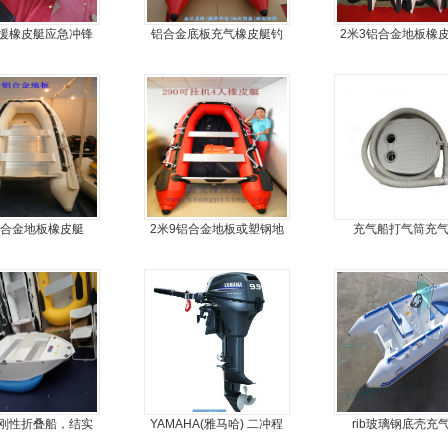
援橡皮艇应急冲锋
铝合金底板充气橡皮艇钓
2米3铝合金地板橡
舟厂家定做
鱼冲锋艇
锋舟充气艇钓鱼
铝合金地板橡皮艇
2米9铝合金地板或塑钢地
充气船打气筒充
板4人可挂机橡皮艇，冲锋
舟
刚性折叠船，结实
YAMAHA(雅马哈) 二冲程
rib玻璃钢底壳充