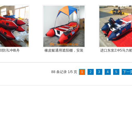
扎，方便折叠
9.9马力船外机
80防汛冲锋舟
橡皮艇通用遮阳棚，安装
进口东发2冲5马力
简单方便，质量好，价格
推进器螺旋桨
优
88 条记录 1/5 页
1
2
3
4
5
下一